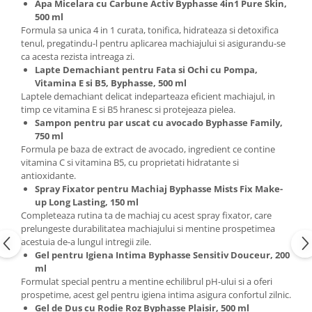
Apa Micelara cu Carbune Activ Byphasse 4in1 Pure Skin,
500 ml
Formula sa unica 4 in 1 curata, tonifica, hidrateaza si detoxifica
tenul, pregatindu-l pentru aplicarea machiajului si asigurandu-se
ca acesta rezista intreaga zi.
Lapte Demachiant pentru Fata si Ochi cu Pompa,
Vitamina E si B5, Byphasse, 500 ml
Laptele demachiant delicat indeparteaza eficient machiajul, in
timp ce vitamina E si B5 hranesc si protejeaza pielea.
Sampon pentru par uscat cu avocado Byphasse Family,
750 ml
Formula pe baza de extract de avocado, ingredient ce contine
vitamina C si vitamina B5, cu proprietati hidratante si
antioxidante.
Spray Fixator pentru Machiaj Byphasse Mists Fix Make-
up Long Lasting, 150 ml
Completeaza rutina ta de machiaj cu acest spray fixator, care
prelungeste durabilitatea machiajului si mentine prospetimea
acestuia de-a lungul intregii zile.
Gel pentru Igiena Intima Byphasse Sensitiv Douceur, 200
ml
Formulat special pentru a mentine echilibrul pH-ului si a oferi
prospetime, acest gel pentru igiena intima asigura confortul zilnic.
Gel de Dus cu Rodie Roz Byphasse Plaisir, 500 ml