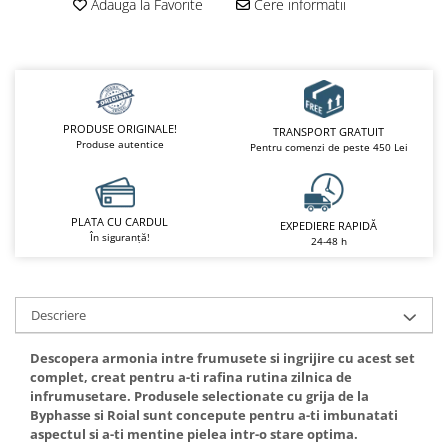
Adauga la Favorite
Cere informatii
PRODUSE ORIGINALE!
TRANSPORT GRATUIT
Produse autentice
Pentru comenzi de peste 450 Lei
PLATA CU CARDUL
EXPEDIERE RAPIDĂ
În siguranță!
24-48 h
Descriere
Descopera armonia intre frumusete si ingrijire cu acest set
complet, creat pentru a-ti rafina rutina zilnica de
infrumusetare. Produsele selectionate cu grija de la
Byphasse si Roial sunt concepute pentru a-ti imbunatati
aspectul si a-ti mentine pielea intr-o stare optima.