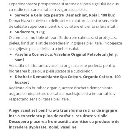
Experimenteaza prospetimea si aroma delicata a gelului de dus
cu rodie roz, care curata si revigoreaza pielea.
Servetele Celuloza pentru Demachiat, Roial, 100 buc
Demachiaza-ti pielea cu delicatete cu ajutorul acestor servetele
de calitate superioara, pentru o curatare eficienta si fara iritatii.
Sudocrem, 125g
O crema cu multiple utilizari, Sudocrem calmeaza si protejeaza
pielea, fiind un aliat de incredere in ingrijirea pielii tale. Protejeaza
si ingrijeste pielea delicata a bebelusului.
V
aselina Cosmetica, Vaseline Original Petroleum Jelly,
50ml
Versatila si hidratanta, vaselina originala este perfecta pentru
hidratarea buzelor, a pielii uscate si a cuticulelor.
Dischete Demachiante Spa Cotton, Organic Cotton, 100
buc/set
Realizate din bumbac organic, aceste dischete demachiante
asigura o indepartare delicata a machiajului si a impuritatilor,
respectand sensibilitatea pielii tale.
Alege acest set pentru a-ti transforma rutina de ingrijire
intr-o experienta plina de rasfat si rezultate vizibile.
Descopera placerea frumusetii autentice cu produsele de
incredere Byphasse, Roial, Vaseline