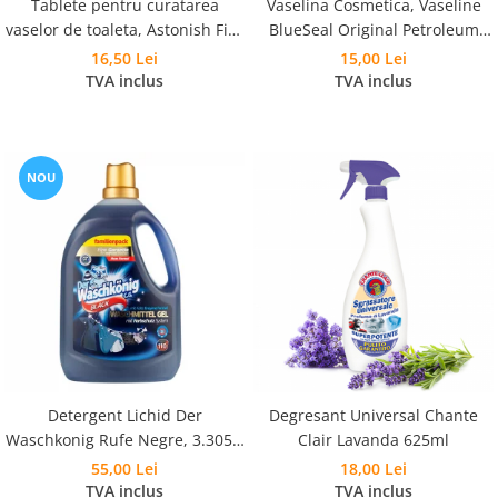
Tablete pentru curatarea
Vaselina Cosmetica, Vaseline
vaselor de toaleta, Astonish Fizz
BlueSeal Original Petroleum
and Fresh Pink Peony Fresh 8
Jelly 100ml
16,50 Lei
15,00 Lei
buc
TVA inclus
TVA inclus
NOU
Detergent Lichid Der
Degresant Universal Chante
Waschkonig Rufe Negre, 3.305L,
Clair Lavanda 625ml
110 Spalari
55,00 Lei
18,00 Lei
TVA inclus
TVA inclus