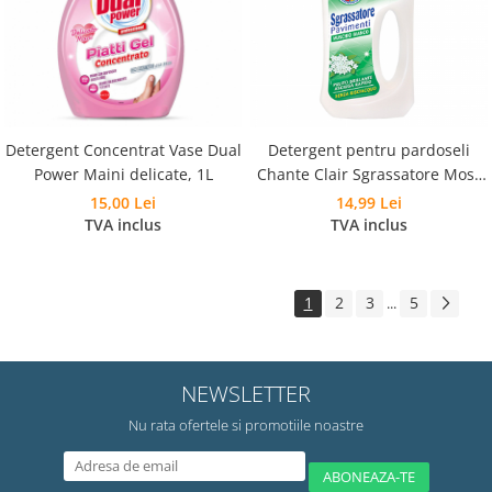
Detergent Concentrat Vase Dual
Detergent pentru pardoseli
Power Maini delicate, 1L
Chante Clair Sgrassatore Mosc
Alb, 750 ml
15,00 Lei
14,99 Lei
TVA inclus
TVA inclus
1
2
3
5
...
NEWSLETTER
Nu rata ofertele si promotiile noastre