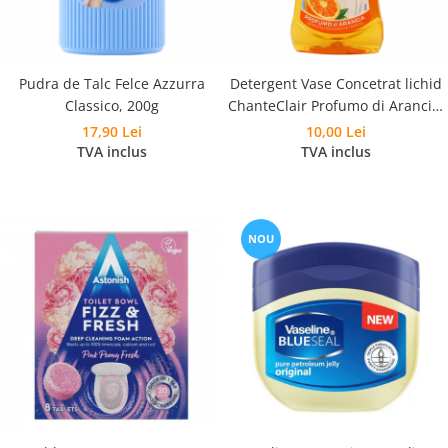
Pudra de Talc Felce Azzurra
Detergent Vase Concetrat lichid
Classico, 200g
ChanteClair Profumo di Arancia,
500ml
17,90 Lei
10,00 Lei
TVA inclus
TVA inclus
NOU