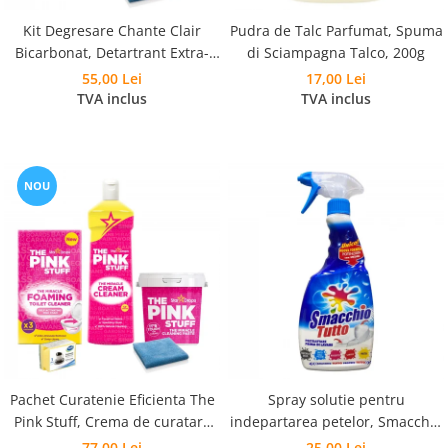
Kit Degresare Chante Clair
Pudra de Talc Parfumat, Spuma
Bicarbonat, Detartrant Extra-
di Sciampagna Talco, 200g
Rapid, Anticalcar si Laveta
55,00 Lei
17,00 Lei
Microfibra
TVA inclus
TVA inclus
NOU
Pachet Curatenie Eficienta The
Spray solutie pentru
Pink Stuff, Crema de curatare
indepartarea petelor, Smacchio
500 ml, Pasta Curatare 850 g,
Tutto, 500 ml
77,00 Lei
25,00 Lei