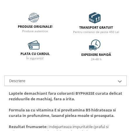
PRODUSE ORIGINALE!
TRANSPORT GRATUIT
Produse autentice
Pentru comenzi de peste 450 Lei
PLATA CU CARDUL
EXPEDIERE RAPIDĂ
În siguranță!
24-48 h
Descriere
Laptele demachiant fara coloranti BYPHASSE curata delicat
reziduurile de machiaj, fara a irita.
Formula sa cu vitamina E si provitamina B5 hidrateaza si
curata in profunzime, lasand pielea moale si proaspata.
Rezultat frumusete:
Indeparteaza impuritatile (praful si