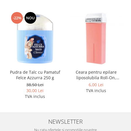
-22%
NOU
Pudra de Talc cu Pamatuf
Ceara pentru epilare
Felce Azzurra 250 g
liposolubila Roll-On,
Titanium Rosa, Roial, 100
38,50 Lei
6,00 Lei
ml
30,00 Lei
TVA inclus
TVA inclus
NEWSLETTER
Nu rata ofertele si promotiile noastre