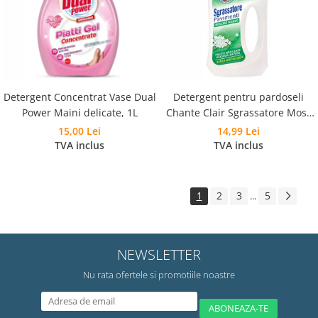
Detergent Concentrat Vase Dual
Detergent pentru pardoseli
Power Maini delicate, 1L
Chante Clair Sgrassatore Mosc
Alb, 750 ml
15,00 Lei
14,99 Lei
TVA inclus
TVA inclus
1
2
3
5
...
NEWSLETTER
Nu rata ofertele si promotiile noastre