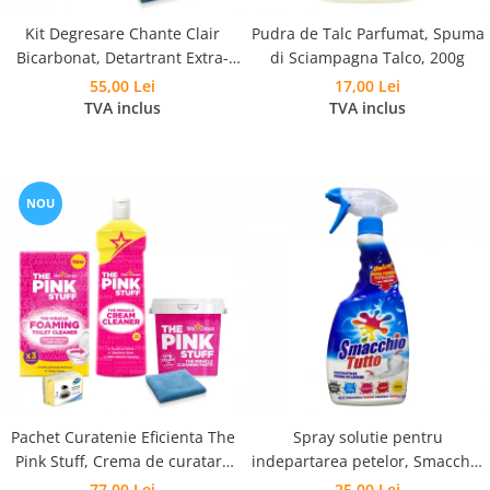
Kit Degresare Chante Clair
Pudra de Talc Parfumat, Spuma
Bicarbonat, Detartrant Extra-
di Sciampagna Talco, 200g
Rapid, Anticalcar si Laveta
55,00 Lei
17,00 Lei
Microfibra
TVA inclus
TVA inclus
NOU
Pachet Curatenie Eficienta The
Spray solutie pentru
Pink Stuff, Crema de curatare
indepartarea petelor, Smacchio
500 ml, Pasta Curatare 850 g,
Tutto, 500 ml
77,00 Lei
25,00 Lei