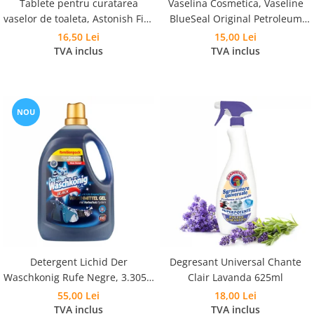
Tablete pentru curatarea
Vaselina Cosmetica, Vaseline
vaselor de toaleta, Astonish Fizz
BlueSeal Original Petroleum
and Fresh Pink Peony Fresh 8
Jelly 100ml
16,50 Lei
15,00 Lei
buc
TVA inclus
TVA inclus
NOU
Detergent Lichid Der
Degresant Universal Chante
Waschkonig Rufe Negre, 3.305L,
Clair Lavanda 625ml
110 Spalari
55,00 Lei
18,00 Lei
TVA inclus
TVA inclus