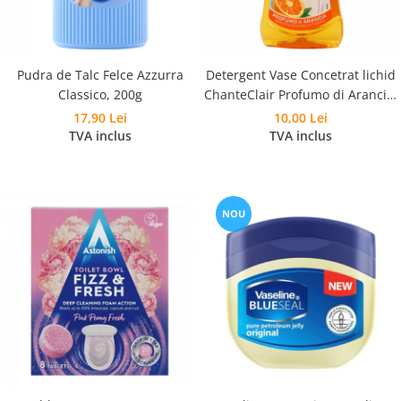
Pudra de Talc Felce Azzurra
Detergent Vase Concetrat lichid
Classico, 200g
ChanteClair Profumo di Arancia,
500ml
17,90 Lei
10,00 Lei
TVA inclus
TVA inclus
NOU