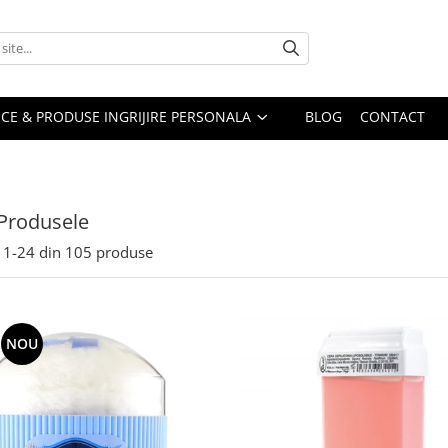
CE & PRODUSE INGRIJIRE PERSONALA
BLOG
CONTACT
Produsele
1-
24
din
105
produse
NOU