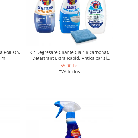
a Roll-On,
Kit Degresare Chante Clair Bicarbonat,
0 ml
Detartrant Extra-Rapid, Anticalcar si
Laveta Microfibra
55,00 Lei
TVA inclus