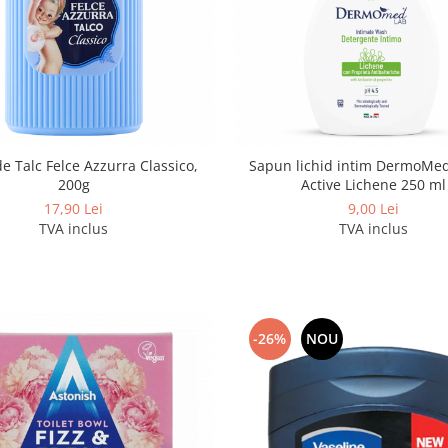
e Talc Felce Azzurra Classico,
Sapun lichid intim DermoMed
200g
Active Lichene 250 ml
17,90 Lei
9,00 Lei
TVA inclus
TVA inclus
-26%
NOU