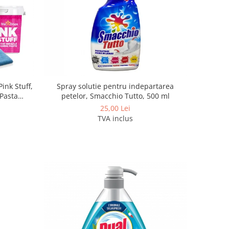
ink Stuff,
Spray solutie pentru indepartarea
 Pasta
petelor, Smacchio Tutto, 500 ml
ta 300g,
25,00 Lei
TVA inclus