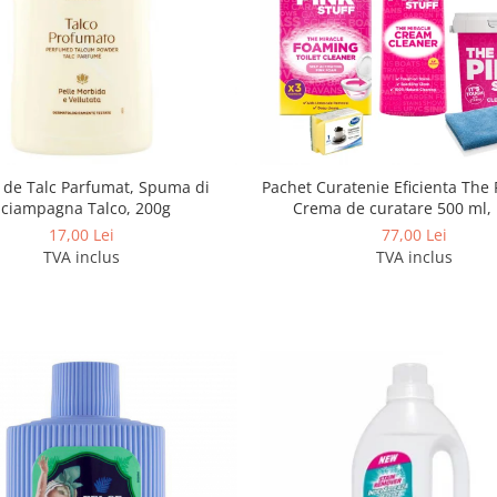
 de Talc Parfumat, Spuma di
Pachet Curatenie Eficienta The P
Sciampagna Talco, 200g
Crema de curatare 500 ml,
Curatare 850 g, Pudra Spuman
17,00 Lei
77,00 Lei
Laveta si Burete
TVA inclus
TVA inclus