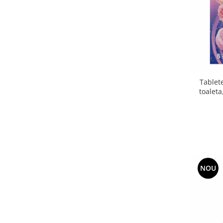
Tablet
toaleta
NOU