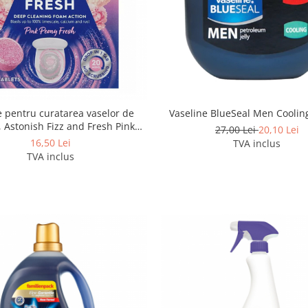
e pentru curatarea vaselor de
Vaseline BlueSeal Men Coolin
, Astonish Fizz and Fresh Pink
27,00 Lei
20,10 Lei
Peony Fresh 8 buc
16,50 Lei
TVA inclus
TVA inclus