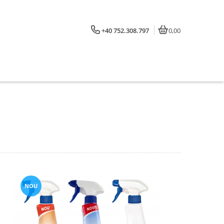
+40 752.308.797
0,00
NOU