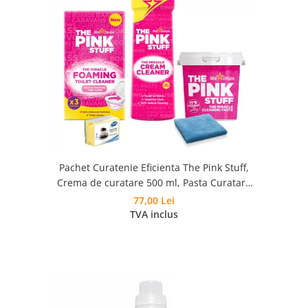
Pachet Curatenie Eficienta The Pink Stuff,
Crema de curatare 500 ml, Pasta Curatare
850 g, Pudra Spumanta 300g, Laveta si
77,00 Lei
Burete
TVA inclus