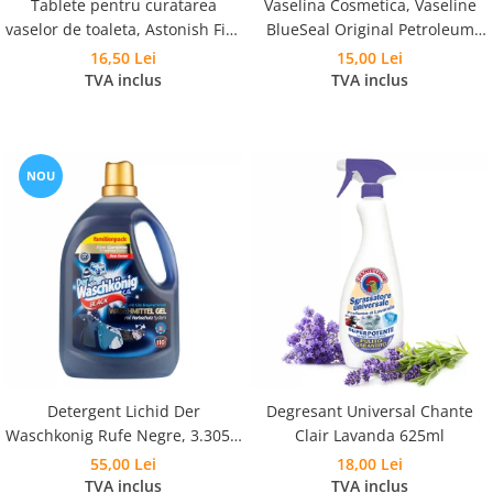
Tablete pentru curatarea
Vaselina Cosmetica, Vaseline
vaselor de toaleta, Astonish Fizz
BlueSeal Original Petroleum
and Fresh Pink Peony Fresh 8
Jelly 100ml
16,50 Lei
15,00 Lei
buc
TVA inclus
TVA inclus
NOU
Detergent Lichid Der
Degresant Universal Chante
Waschkonig Rufe Negre, 3.305L,
Clair Lavanda 625ml
110 Spalari
55,00 Lei
18,00 Lei
TVA inclus
TVA inclus