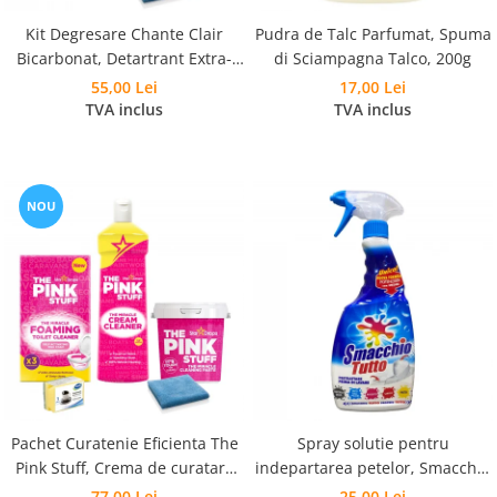
Kit Degresare Chante Clair
Pudra de Talc Parfumat, Spuma
Bicarbonat, Detartrant Extra-
di Sciampagna Talco, 200g
Rapid, Anticalcar si Laveta
55,00 Lei
17,00 Lei
Microfibra
TVA inclus
TVA inclus
NOU
Pachet Curatenie Eficienta The
Spray solutie pentru
Pink Stuff, Crema de curatare
indepartarea petelor, Smacchio
500 ml, Pasta Curatare 850 g,
Tutto, 500 ml
77,00 Lei
25,00 Lei