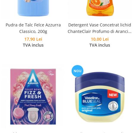
Pudra de Talc Felce Azzurra
Detergent Vase Concetrat lichid
Classico, 200g
ChanteClair Profumo di Arancia,
500ml
17,90 Lei
10,00 Lei
TVA inclus
TVA inclus
NOU