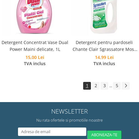
Detergent Concentrat Vase Dual
Detergent pentru pardoseli
Power Maini delicate, 1L
Chante Clair Sgrassatore Mosc
Alb, 750 ml
15,00 Lei
14,99 Lei
TVA inclus
TVA inclus
1
2
3
5
...
NEWSLETTER
Nu rata ofertele si promotiile noastre