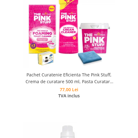
Pachet Curatenie Eficienta The Pink Stuff,
Crema de curatare 500 ml, Pasta Curatare
850 g, Pudra Spumanta 300g, Laveta si
77,00 Lei
Burete
TVA inclus