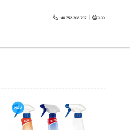
+40 752.308.797
0,00
NOU