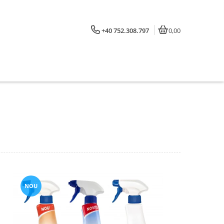
+40 752.308.797
0,00
NOU