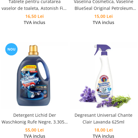
Tablete pentru curatarea
Vaselina Cosmetica, Vaseline
vaselor de toaleta, Astonish Fizz
BlueSeal Original Petroleum
and Fresh Pink Peony Fresh 8
Jelly 100ml
16,50 Lei
15,00 Lei
buc
TVA inclus
TVA inclus
NOU
Detergent Lichid Der
Degresant Universal Chante
Waschkonig Rufe Negre, 3.305L,
Clair Lavanda 625ml
110 Spalari
55,00 Lei
18,00 Lei
TVA inclus
TVA inclus