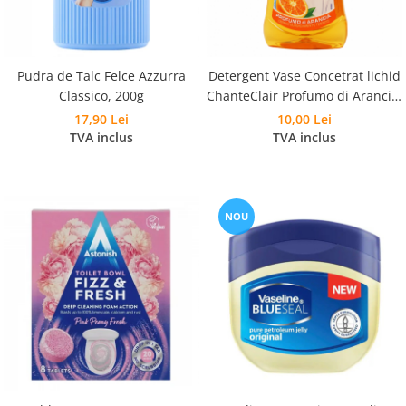
Pudra de Talc Felce Azzurra
Detergent Vase Concetrat lichid
Classico, 200g
ChanteClair Profumo di Arancia,
500ml
17,90 Lei
10,00 Lei
TVA inclus
TVA inclus
NOU