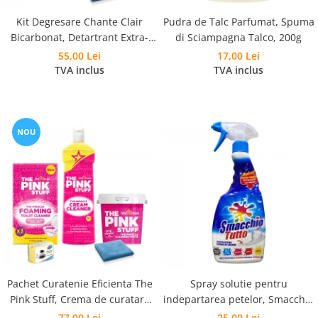
Kit Degresare Chante Clair
Pudra de Talc Parfumat, Spuma
Bicarbonat, Detartrant Extra-
di Sciampagna Talco, 200g
Rapid, Anticalcar si Laveta
55,00 Lei
17,00 Lei
Microfibra
TVA inclus
TVA inclus
NOU
Pachet Curatenie Eficienta The
Spray solutie pentru
Pink Stuff, Crema de curatare
indepartarea petelor, Smacchio
500 ml, Pasta Curatare 850 g,
Tutto, 500 ml
77,00 Lei
25,00 Lei