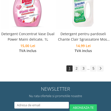
Detergent Concentrat Vase Dual
Detergent pentru pardoseli
Power Maini delicate, 1L
Chante Clair Sgrassatore Mosc
Alb, 750 ml
15,00 Lei
14,99 Lei
TVA inclus
TVA inclus
1
2
3
5
...
NEWSLETTER
Nu rata ofertele si promotiile noastre