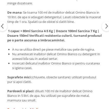
minge dozatoare.
De mana
: Se toarna 100 ml de inalbitor delicat Omino Bianco in
10 litri. de apa si adaugati detergentul. Lasati obiectele la macerat
timp de 1 ora. Spalati ca de obicei si clatiti bine.
1 capac = 80ml Sarcina 4-5 Kg | Dozare 100ml Sarcina 7 Kg |
Dozare 150ml Verificati rezistenta culorii, turnand produsul
pe o parte ascunsa a imbracamintei.
A nu se utiliza direct pe piese metalice sau pete de rugina.
Nu amestecati inalbitor delicat Omino Bianco cu detergent in
aceeasi bila sau in acelasi sertar.
Incercati delicatul inalbitor Omino Bianco si pentru curatarea
si igiena casei.
Suprafete mici
(chiuvete, obiecte sanitare): utilizati produsul
pur si apoi clatiti.
Pardoseli si placi:
diluati 100 ml de inalbitor delicat Omino
Bianco in 5 litri. de apa. Nu utilizati pe suprafete de metal,
marmura sau smalt.