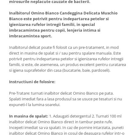
mirosurile neplacute cauzate de bacterii.
Inalbitorul Omino Bianco Candeggina Delicata Muschio
Bianco este potrivit pentru indepartarea petelor si
igienizarea rufelor intregii familii, in special
imbracamintea pentru copii, lenjeria intima si
imbracamintea sport.
Inalbitorul delicat poate fi folosit ca un pre-tratament, in mod
direct in masina de spalat si / sau pentru spalare manuala. Este
potrivit pentru indepartarea petelor si igienizarea rufelor intregii
familii, si este, de asemenea, un produs excelent pentru curatarea
si igiena suprafetelor din casa (bucatarie, baie, pardoseli).
Instructiuni de folosire:
Pre-Tratare: turnati inalbitor delicat Omino Bianco pe pata.
Spalati imediat fara a lasa produsul sa se usuce pe tesaturi si nu
expuneti-l la lumina soarelui.
In masina de spalat:
1. Adaugati detergentul 2. Turnati 100 ml
inalbitor delicat Omino Bianco direct in tambur peste rufe.
Incepeti imediat sa va spalati. In caz de pornire intarziata, puneti
inalbitor delicat Omino Bianco in cosul de deasupra rufelor intr-o