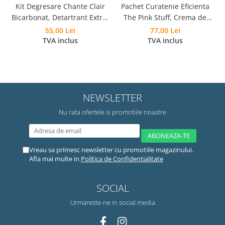
Kit Degresare Chante Clair
Pachet Curatenie Eficienta
Bicarbonat, Detartrant Extra-
The Pink Stuff, Crema de
Rapid, Anticalcar si Laveta
curatare 500 ml, Pasta
55,00 Lei
77,00 Lei
Microfibra
Curatare 850 g, Pudra
TVA inclus
TVA inclus
Spumanta 300g, Laveta si
Burete
NEWSLETTER
Nu rata ofertele si promotiile noastre
Vreau sa primesc newsletter cu promotiile magazinului.
Afla mai multe in
Politica de Confidentialitate
SOCIAL
Urmareste-ne in social media