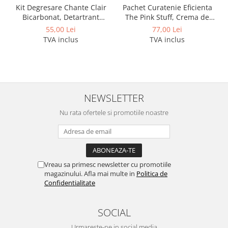
Kit Degresare Chante Clair
Pachet Curatenie Eficienta
Bicarbonat, Detartrant
The Pink Stuff, Crema de
Extra-Rapid, Anticalcar si
curatare 500 ml, Pasta
55,00 Lei
77,00 Lei
Laveta Microfibra
Curatare 850 g, Pudra
TVA inclus
TVA inclus
Spumanta 300g, Laveta si
Burete
NEWSLETTER
Nu rata ofertele si promotiile noastre
Vreau sa primesc newsletter cu promotiile
magazinului. Afla mai multe in
Politica de
Confidentialitate
SOCIAL
Urmareste-ne in social media