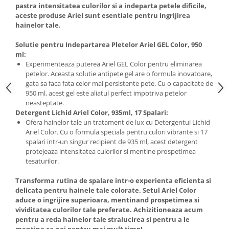
pastra intensitatea culorilor si a indeparta petele dificile,
aceste produse Ariel sunt esentiale pentru ingrijirea
hainelor tale.
Solutie pentru Indepartarea Pletelor Ariel GEL Color, 950
ml:
Experimenteaza puterea Ariel GEL Color pentru eliminarea
petelor. Aceasta solutie antipete gel are o formula inovatoare,
gata sa faca fata celor mai persistente pete. Cu o capacitate de
950 ml, acest gel este aliatul perfect impotriva petelor
neasteptate.
Detergent Lichid Ariel Color, 935ml, 17 Spalari:
Ofera hainelor tale un tratament de lux cu Detergentul Lichid
Ariel Color. Cu o formula speciala pentru culori vibrante si 17
spalari intr-un singur recipient de 935 ml, acest detergent
protejeaza intensitatea culorilor si mentine prospetimea
tesaturilor.
Transforma rutina de spalare intr-o experienta eficienta si
delicata pentru hainele tale colorate. Setul Ariel Color
aduce o ingrijire superioara, mentinand prospetimea si
vividitatea culorilor tale preferate. Achizitioneaza acum
pentru a reda hainelor tale stralucirea si pentru a le
mentine ca noi pentru mai mult timp!