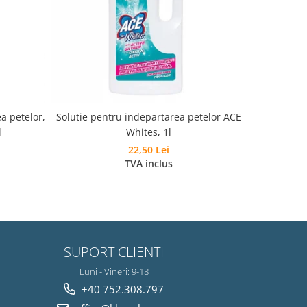
a petelor,
Solutie pentru indepartarea petelor ACE
Detergent 
l
Whites, 1l
Bi
22,50 Lei
TVA inclus
SUPORT CLIENTI
Luni - Vineri: 9-18
+40 752.308.797