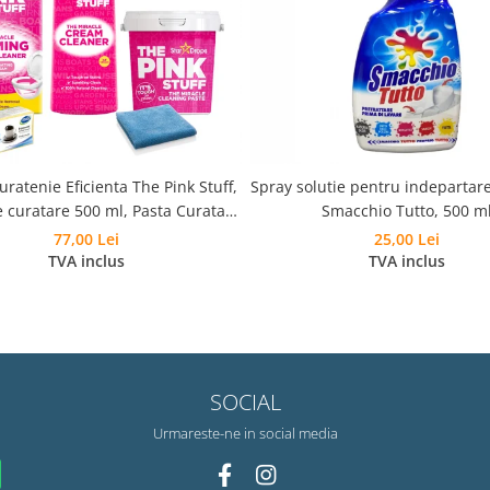
ratenie Eficienta The Pink Stuff,
Spray solutie pentru indepartare
 curatare 500 ml, Pasta Curatare
Smacchio Tutto, 500 m
Pudra Spumanta 300g, Laveta si
77,00 Lei
25,00 Lei
Burete
TVA inclus
TVA inclus
SOCIAL
Urmareste-ne in social media