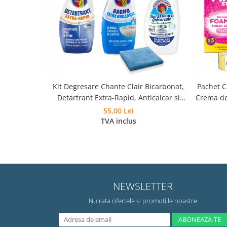
Kit Degresare Chante Clair Bicarbonat,
Pachet Cu
Detartrant Extra-Rapid, Anticalcar si
Crema de
Laveta Microfibra
850 g, 
55,00 Lei
TVA inclus
NEWSLETTER
Nu rata ofertele si promotiile noastre