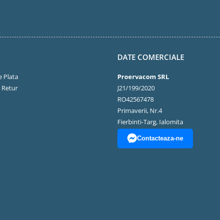
DATE COMERCIALE
 Plata
Proervacom SRL
e Retur
J21/199/2020
RO42567478
Primaverii, Nr.4
Fierbinti-Targ, Ialomita
Contacteaza-ne