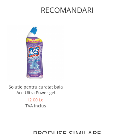
RECOMANDARI
Solutie pentru curatat baia
Ace Ultra Power gel
inalbitor si degresant Floral
12,00 Lei
750 ml
TVA inclus
PRODUSE SIMILARE