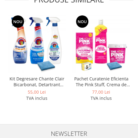
NOU
NOU
Kit Degresare Chante Clair
Pachet Curatenie Eficienta
Bicarbonat, Detartrant
The Pink Stuff, Crema de
Extra-Rapid, Anticalcar si
curatare 500 ml, Pasta
55,00 Lei
77,00 Lei
Laveta Microfibra
Curatare 850 g, Pudra
TVA inclus
TVA inclus
Spumanta 300g, Laveta si
Burete
NEWSLETTER