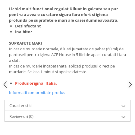
Lichid multifunctional regulat Diluat in galeata sau pur
pentru a avea o curatare sigura fara efort si igiena
profunda pe suprafetele mari ale casei dumneavoastra.
Dezinfectant
Inalbitor
SUPRAFETE MARI
In caz de murdarie normala, diluati jumatate de pahar (60 ml) de
pardoseli pentru igiena ACE House in 5 litri de apa si curatati-l fara
a clati.
In caz de murdarie incapatanata, aplicati produsul direct pe
murdarie. Se lasa 1 minut si apoi se clateste.
Produs original Italia.
Informatii conformitate produs
Caracteristici
Review-uri
(0)