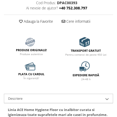
Cod Produs:
DPAC00393
Ai nevoie de ajutor?
+40 752.308.797
Adauga la Favorite
Cere informatii
PRODUSE ORIGINALE!
TRANSPORT GRATUIT
Produse autentice
Pentru comenzi de peste 450 Lei
PLATA CU CARDUL
EXPEDIERE RAPIDĂ
În siguranță!
24-48 h
Descriere
Linia ACE Home Hygiene Floor cu inalbitor curata si
igienizeaza toate suprafetele mari ale casei in profunzime.