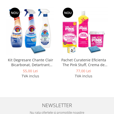
NOU
NOU
Kit Degresare Chante Clair
Pachet Curatenie Eficienta
Bicarbonat, Detartrant
The Pink Stuff, Crema de
Extra-Rapid, Anticalcar si
curatare 500 ml, Pasta
55,00 Lei
77,00 Lei
Laveta Microfibra
Curatare 850 g, Pudra
TVA inclus
TVA inclus
Spumanta 300g, Laveta si
Burete
NEWSLETTER
Nu rata ofertele si promotiile noastre