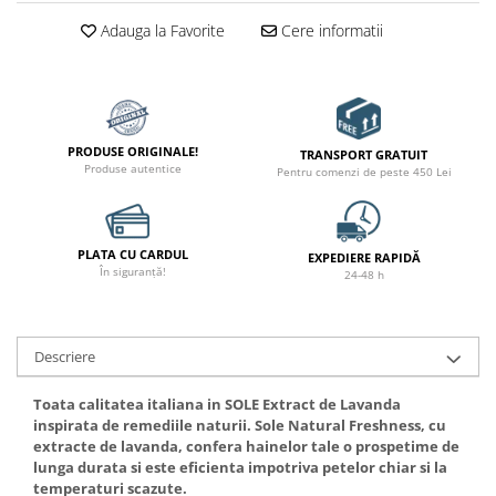
Adauga la Favorite
Cere informatii
PRODUSE ORIGINALE!
TRANSPORT GRATUIT
Produse autentice
Pentru comenzi de peste 450 Lei
PLATA CU CARDUL
EXPEDIERE RAPIDĂ
În siguranță!
24-48 h
Descriere
Toata calitatea italiana in SOLE Extract de Lavanda
inspirata de remediile naturii. Sole Natural Freshness, cu
extracte de lavanda, confera hainelor tale o prospetime de
lunga durata si este eficienta impotriva petelor chiar si la
temperaturi scazute.