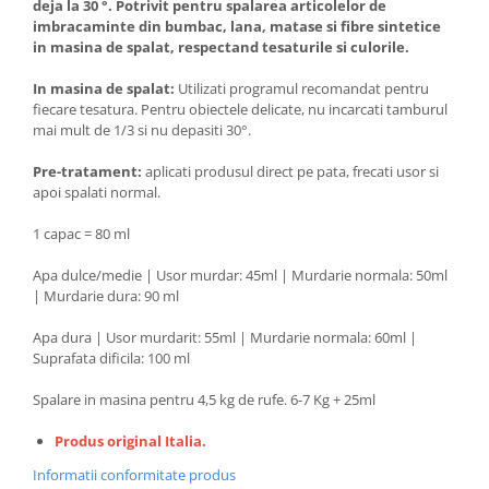
deja la 30 °. Potrivit pentru spalarea articolelor de
imbracaminte din bumbac, lana, matase si fibre sintetice
in masina de spalat, respectand tesaturile si culorile.
In masina de spalat:
Utilizati programul recomandat pentru
fiecare tesatura. Pentru obiectele delicate, nu incarcati tamburul
mai mult de 1/3 si nu depasiti 30°.
Pre-tratament:
aplicati produsul direct pe pata, frecati usor si
apoi spalati normal.
1 capac = 80 ml
Apa dulce/medie | Usor murdar: 45ml | Murdarie normala: 50ml
| Murdarie dura: 90 ml
Apa dura | Usor murdarit: 55ml | Murdarie normala: 60ml |
Suprafata dificila: 100 ml
Spalare in masina pentru 4,5 kg de rufe. 6-7 Kg + 25ml
Produs original Italia.
Informatii conformitate produs