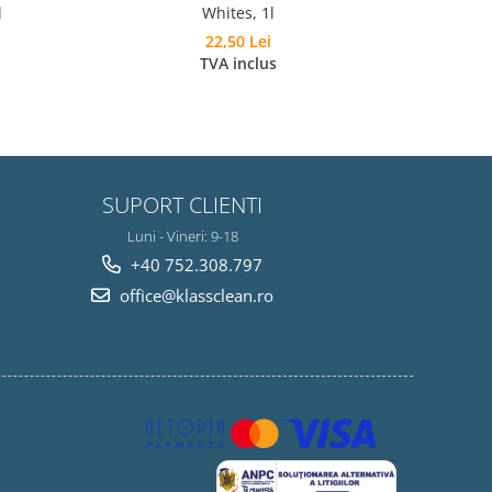
l
Whites, 1l
Bi
22,50 Lei
TVA inclus
SUPORT CLIENTI
Luni - Vineri: 9-18
+40 752.308.797
office@klassclean.ro