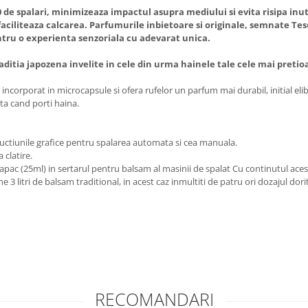
de spalari, minimizeaza impactul asupra mediului si evita risipa inut
 faciliteaza calcarea. Parfumurile inbietoare si originale, semnate Teso
ru o experienta senzoriala cu adevarat unica.
ditia japozena invelite in cele din urma hainele tale cele mai pretioas
ncorporat in microcapsule si ofera rufelor un parfum mai durabil, initial elib
ta cand porti haina.
uctiunile grafice pentru spalarea automata si cea manuala.
 clatire.
ac (25ml) in sertarul pentru balsam al masinii de spalat Cu continutul acestu
 3 litri de balsam traditional, in acest caz inmultiti de patru ori dozajul dorit
RECOMANDARI