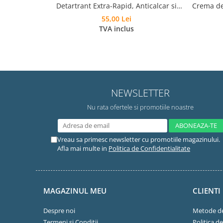
Detartrant Extra-Rapid, Anticalcar si
Crema de
Laveta Microfibra
850 g, 
55,00 Lei
TVA inclus
NEWSLETTER
Nu rata ofertele si promotiile noastre
Vreau sa primesc newsletter cu promotiile magazinului.
Afla mai multe in
Politica de Confidentialitate
MAGAZINUL MEU
CLIENTI
Despre noi
Metode de
Termeni si Conditii
Politica d