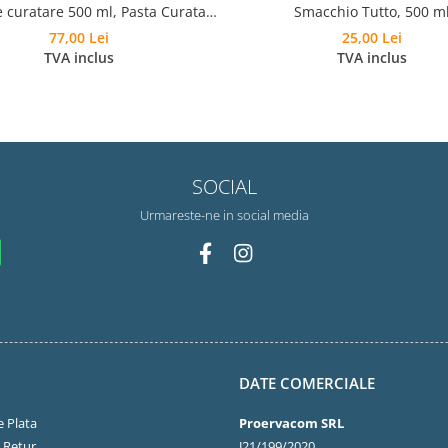
 curatare 500 ml, Pasta Curatare
Smacchio Tutto, 500 m
Pudra Spumanta 300g, Laveta si
77,00 Lei
25,00 Lei
Burete
TVA inclus
TVA inclus
SOCIAL
Urmareste-ne in social media
DATE COMERCIALE
 Plata
Proervacom SRL
e Retur
J21/199/2020