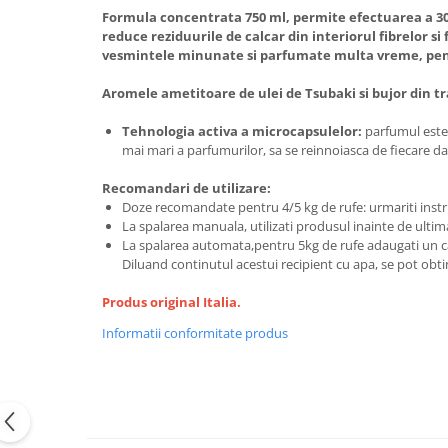
Formula concentrata 750 ml, permite efectuarea a 30 
reduce reziduurile de calcar din interiorul fibrelor si
vesmintele minunate si parfumate multa vreme, pent
Aromele ametitoare de ulei de Tsubaki si bujor din tra
Tehnologia activa a microcapsulelor:
parfumul este i
mai mari a parfumurilor, sa se reinnoiasca de fiecare da
Recomandari de utilizare:
Doze recomandate pentru 4/5 kg de rufe: urmariti instr
La spalarea manuala, utilizati produsul inainte de ultima
La spalarea automata,pentru 5kg de rufe adaugati un cap
Diluand continutul acestui recipient cu apa, se pot obtine
Produs original Italia.
Informatii conformitate produs