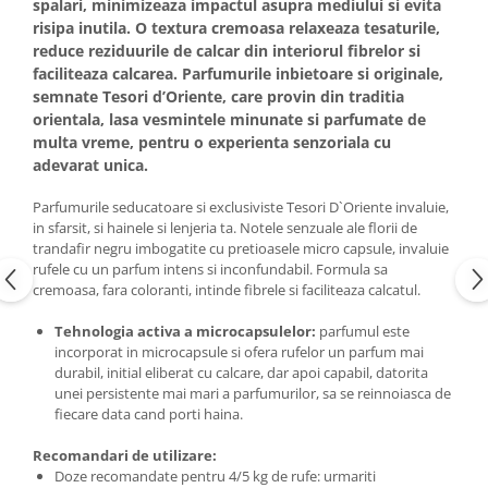
spalari, minimizeaza impactul asupra mediului si evita
risipa inutila. O textura cremoasa relaxeaza tesaturile,
reduce reziduurile de calcar din interiorul fibrelor si
faciliteaza calcarea. Parfumurile inbietoare si originale,
semnate Tesori d’Oriente, care provin din traditia
orientala, lasa vesmintele minunate si parfumate de
multa vreme, pentru o experienta senzoriala cu
adevarat unica.
Parfumurile seducatoare si exclusiviste Tesori D`Oriente invaluie,
in sfarsit, si hainele si lenjeria ta. Notele senzuale ale florii de
trandafir negru imbogatite cu pretioasele micro capsule, invaluie
rufele cu un parfum intens si inconfundabil. Formula sa
cremoasa, fara coloranti, intinde fibrele si faciliteaza calcatul.
Tehnologia activa a microcapsulelor:
parfumul este
incorporat in microcapsule si ofera rufelor un parfum mai
durabil, initial eliberat cu calcare, dar apoi capabil, datorita
unei persistente mai mari a parfumurilor, sa se reinnoiasca de
fiecare data cand porti haina.
Recomandari de utilizare:
Doze recomandate pentru 4/5 kg de rufe: urmariti