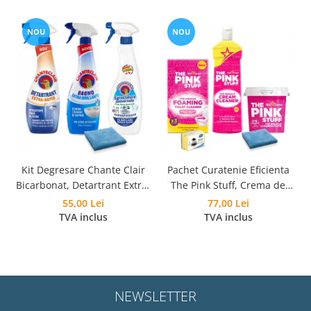
NOU
NOU
Kit Degresare Chante Clair
Pachet Curatenie Eficienta
Bicarbonat, Detartrant Extra-
The Pink Stuff, Crema de
Rapid, Anticalcar si Laveta
curatare 500 ml, Pasta
55,00 Lei
77,00 Lei
Microfibra
Curatare 850 g, Pudra
TVA inclus
TVA inclus
Spumanta 300g, Laveta si
Burete
NEWSLETTER