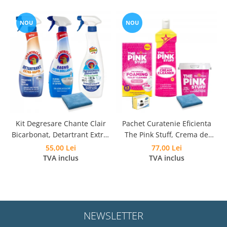
NOU
NOU
Kit Degresare Chante Clair
Pachet Curatenie Eficienta
Bicarbonat, Detartrant Extra-
The Pink Stuff, Crema de
Rapid, Anticalcar si Laveta
curatare 500 ml, Pasta
55,00 Lei
77,00 Lei
Microfibra
Curatare 850 g, Pudra
TVA inclus
TVA inclus
Spumanta 300g, Laveta si
Burete
NEWSLETTER