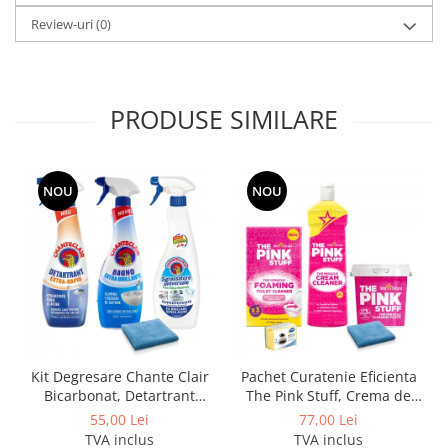
Review-uri
(0)
PRODUSE SIMILARE
NOU
NOU
Kit Degresare Chante Clair
Pachet Curatenie Eficienta
Bicarbonat, Detartrant
The Pink Stuff, Crema de
Extra-Rapid, Anticalcar si
curatare 500 ml, Pasta
55,00 Lei
77,00 Lei
Laveta Microfibra
Curatare 850 g, Pudra
TVA inclus
TVA inclus