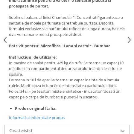
imbracaminte pentru a va oferi o senzatie placuta si
proaspata de purtat.
Sublimul balsam al liniei Chanteclair "I Concentrati" garanteaza o
senzatie de moale parfumata care trebuie purtata. Datorita
formulei exclusive si a parfumului rafinat de lunga durata, hainele
dvs. vor ramane moi si proaspete zi de zi.
Potrivit pentru: Microfibra - Lana si casmir - Bumbac
Instructiuni de utilizare:
In masina de spalat pentru 4/5 kg de rufe: Se toarna un capac (10
ml) direct in compartimentul dedurizatorului inainte de ciclul de
spalare.
De mana in 10 l de apa: Se toarna un capac inainte de a inmuia
rufele. Mariti doza in functie de intensitatea parfumului dorit.
Folositi-l si: - pe tesaturi mixte si sintetice - in uscator (dozati un
capac pe o carpa de bumbac si puneti-l in uscator).
Produs original Italia.
Informatii conformitate produs
Caracteristici