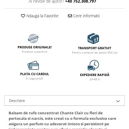
Ai nevoie de ajutor?
+40 752.308.797
Adauga la Favorite
Cere informatii
PRODUSE ORIGINALE!
TRANSPORT GRATUIT
Produse autentice
Pentru comenzi de peste 450 Lei
PLATA CU CARDUL
EXPEDIERE RAPIDĂ
În siguranță!
24-48 h
Descriere
Balsam de rufe concentrat Chante Clair cu flori de
portocala si narcis, este creat cu o formula exclusiva care
asigura un parfum cu adevarat intens si persistent pe