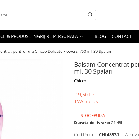
CE & PRODUSE INGRIJIRE PERSONALA
BLOG
CONTACT
ntrat pentru rufe Chicco Delicate Flowers, 750 ml, 30 Spalari
Balsam Concentrat pen
ml, 30 Spalari
Chicco
19,60 Lei
TVA inclus
STOC EPUIZAT
Durata de livrare:
24-48h
Cod Produs:
CHI48531
Ai nevo