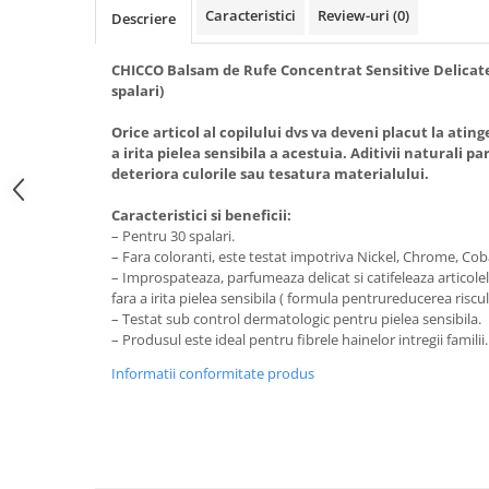
Caracteristici
Review-uri
(0)
Descriere
CHICCO Balsam de Rufe Concentrat Sensitive Delicate
spalari)
Orice articol al copilului dvs va deveni placut la ati
a irita pielea sensibila a acestuia. Aditivii naturali 
deteriora culorile sau tesatura materialului.
Caracteristici si beneficii:
– Pentru 30 spalari.
– Fara coloranti, este testat impotriva Nickel, Chrome, Coba
– Improspateaza, parfumeaza delicat si catifeleaza articol
fara a irita pielea sensibila ( formula pentrureducerea risculu
– Testat sub control dermatologic pentru pielea sensibila.
– Produsul este ideal pentru fibrele hainelor intregii familii.
Informatii conformitate produs