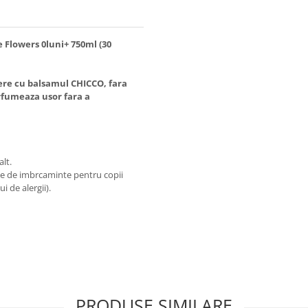
 Flowers 0luni+ 750ml (30
ngere cu balsamul CHICCO, fara
parfumeaza usor fara a
lt.
ele de imbrcaminte pentru copii
i de alergii).
PRODUSE SIMILARE