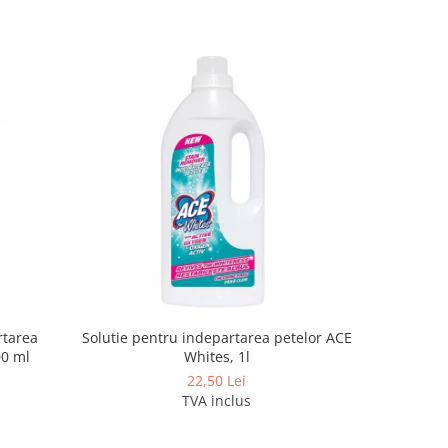
rtarea
Solutie pentru indepartarea petelor ACE
Detergent
00 ml
Whites, 1l
cu 
22,50 Lei
TVA inclus