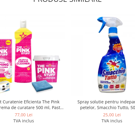
t Curatenie Eficienta The Pink
Spray solutie pentru indepa
Crema de curatare 500 ml, Pasta
petelor, Smacchio Tutto, 5
e 850 g, Pudra Spumanta 300g,
77,00 Lei
25,00 Lei
Laveta si Burete
TVA inclus
TVA inclus