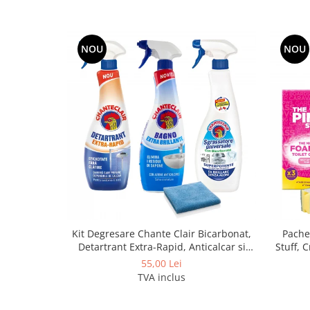
NOU
NOU
Kit Degresare Chante Clair Bicarbonat,
Pache
Detartrant Extra-Rapid, Anticalcar si
Stuff, 
Laveta Microfibra
Curatar
55,00 Lei
TVA inclus