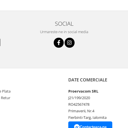
SOCIAL
Urmareste-ne in social media
DATE COMERCIALE
 Plata
Proervacom SRL
e Retur
J21/199/2020
RO42567478
Primaverii, Nr.4
Fierbinti-Targ, Ialomita
Contacteaza-ne