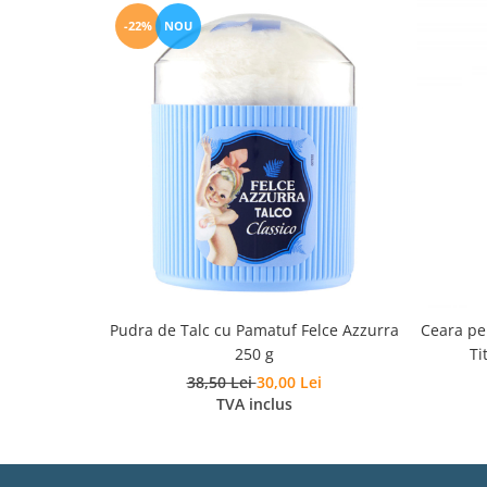
-22%
NOU
Pudra de Talc cu Pamatuf Felce Azzurra
Ceara pen
250 g
Ti
38,50 Lei
30,00 Lei
TVA inclus