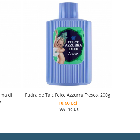
uma di
Pudra de Talc Felce Azzurra Fresco, 200g
Benzi Prof
g
18,60 Lei
TVA inclus