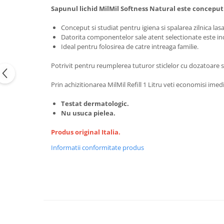
Sapunul lichid MilMil Softness Natural este conceput 
Conceput si studiat pentru igiena si spalarea zilnica lasa
Datorita componentelor sale atent selectionate este indi
Ideal pentru folosirea de catre intreaga familie.
Potrivit pentru reumplerea tuturor sticlelor cu dozatoare si 
Prin achizitionarea MilMil Refill 1 Litru veti economisi imedi
Testat dermatologic.
Nu usuca pielea.
Produs original Italia.
Informatii conformitate produs