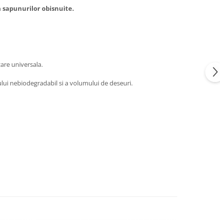
a sapunurilor obisnuite.
zare universala.
icului nebiodegradabil si a volumului de deseuri.