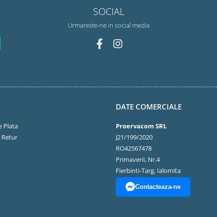
SOCIAL
Urmareste-ne in social media
DATE COMERCIALE
 Plata
Proervacom SRL
e Retur
J21/199/2020
RO42567478
Primaverii, Nr.4
Fierbinti-Targ, Ialomita
Contacteaza-ne