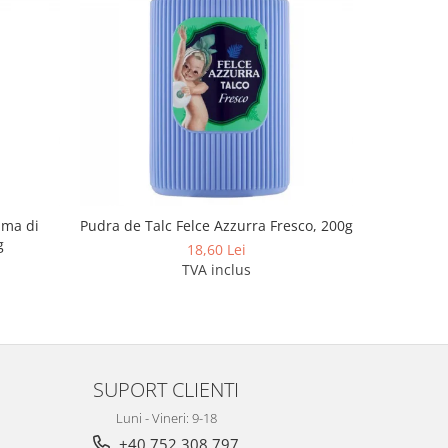
uma di
Pudra de Talc Felce Azzurra Fresco, 200g
Benzi Prof
g
18,60 Lei
TVA inclus
SUPORT CLIENTI
Luni - Vineri: 9-18
+40 752.308.797