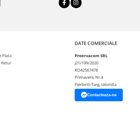
DATE COMERCIALE
 Plata
Proervacom SRL
e Retur
J21/199/2020
RO42567478
Primaverii, Nr.4
Fierbinti-Targ, Ialomita
Contacteaza-ne