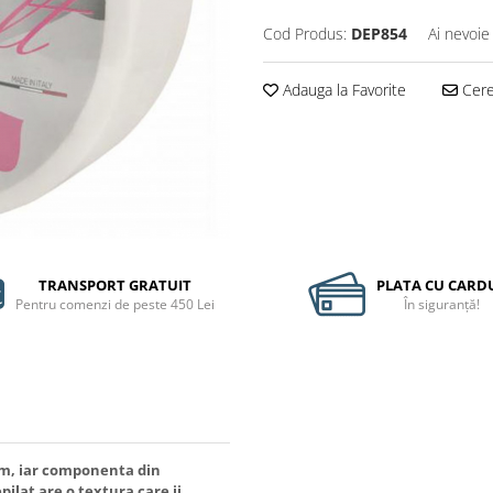
Cod Produs:
DEP854
Ai nevoie
Adauga la Favorite
Cere 
TRANSPORT GRATUIT
PLATA CU CARD
Pentru comenzi de peste 450 Lei
În siguranță!
um, iar componenta din
ilat are o textura care ii