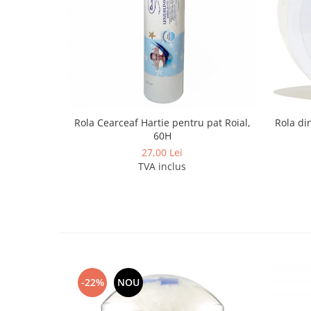
Rola Cearceaf Hartie pentru pat Roial,
Rola di
60H
27,00 Lei
TVA inclus
-22%
NOU