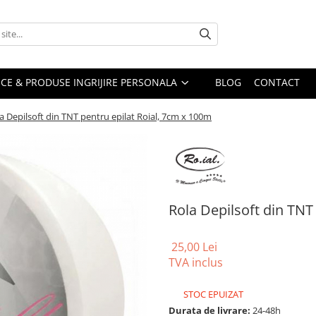
CE & PRODUSE INGRIJIRE PERSONALA
BLOG
CONTACT
a Depilsoft din TNT pentru epilat Roial, 7cm x 100m
Rola Depilsoft din TNT
25,00 Lei
TVA inclus
STOC EPUIZAT
Durata de livrare:
24-48h