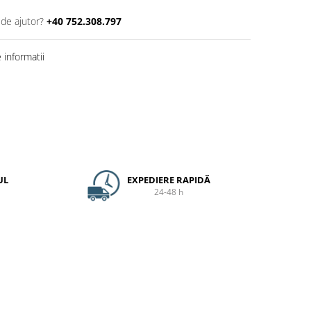
 de ajutor?
+40 752.308.797
informatii
UL
EXPEDIERE RAPIDĂ
24-48 h