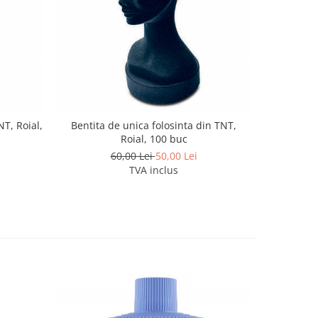
NT, Roial,
Bentita de unica folosinta din TNT,
Cearceaf t
Roial, 100 buc
60,00 Lei
50,00 Lei
TVA inclus