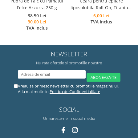
Pudra de Talc cu Pamatuf
Ceara pentru epilare
Felce Azzurra 250 g
liposolubila Roll-On, Titanium
Rosa, Roial, 100 ml
38,50 Lei
6,00 Lei
30,00 Lei
TVA inclus
TVA inclus
NEWSLETTER
Nu rata ofertele si promotiile noastre
Vreau sa primesc newsletter cu promotiile magazinului.
Afla mai multe in
Politica de Confidentialitate
SOCIAL
Urmareste-ne in social media