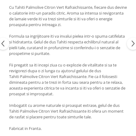
Cu Tahiti Palmolive Citron Vert Rafraichissante, fiecare dus devine
o calatorie intr-un paradis citric. Aroma sa intensa si revigoranta
de lamaie verde iti va trezi simturile si iti va oferi o energie
proaspata pentru intreaga zi.
Formula sa ingrijitoare iti va invalui pielea intr-o spuma catifelata
si hidratanta. Gelul de dus Tahiti respecta echilibrul natural al
pielii tale, curatand in profunzime si conferindu-i o senzatie de
prospetime si puritate.
Fii pregatit sa iti incepi ziua cu o explozie de vitalitate si sa te
revigorezi dupa o zi lunga cu ajutorul gelului de dus
Tahiti Palmolive Citron Vert Rafraichissante. Fie ca il folosesti
dimineata pentru a te trezi in forta sau seara pentru a te relaxa,
aceasta experienta citrica te va incanta si iti va oferi o senzatie de
proaspat si improspatat.
Imbogatit cu arome naturale si proaspat extrase, gelul de dus
Tahiti Palmolive Citron Vert Rafraichissante iti ofera un moment
de rasfat si placere pentru toate simturile tale.
Fabricat in Franta.