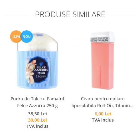
PRODUSE SIMILARE
-22%
NOU
Pudra de Talc cu Pamatuf
Ceara pentru epilare
Felce Azzurra 250 g
liposolubila Roll-On, Titanium
Rosa, Roial, 100 ml
38,50 Lei
6,00 Lei
30,00 Lei
TVA inclus
TVA inclus