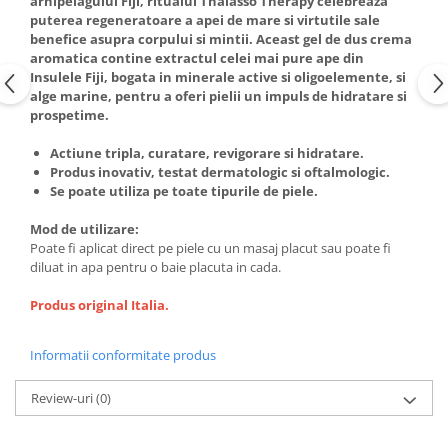
arhipelagului Fiji, ritualul Thalasso Therapy celebreaza
puterea regeneratoare a apei de mare si virtutile sale
benefice asupra corpului si mintii. Aceast gel de dus crema
aromatica contine extractul celei mai pure ape din
Insulele Fiji, bogata in minerale active si oligoelemente, si
alge marine, pentru a oferi pielii un impuls de hidratare si
prospetime.
Actiune tripla, curatare, revigorare si hidratare.
Produs inovativ, testat dermatologic si oftalmologic.
Se poate utiliza pe toate tipurile de piele.
Mod de utilizare:
Poate fi aplicat direct pe piele cu un masaj placut sau poate fi
diluat in apa pentru o baie placuta in cada.
Produs original Italia.
Informatii conformitate produs
Review-uri
(0)