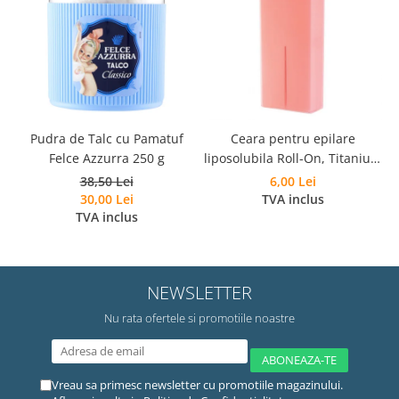
Pudra de Talc cu Pamatuf
Ceara pentru epilare
Felce Azzurra 250 g
liposolubila Roll-On, Titanium
Rosa, Roial, 100 ml
38,50 Lei
6,00 Lei
30,00 Lei
TVA inclus
TVA inclus
NEWSLETTER
Nu rata ofertele si promotiile noastre
Vreau sa primesc newsletter cu promotiile magazinului.