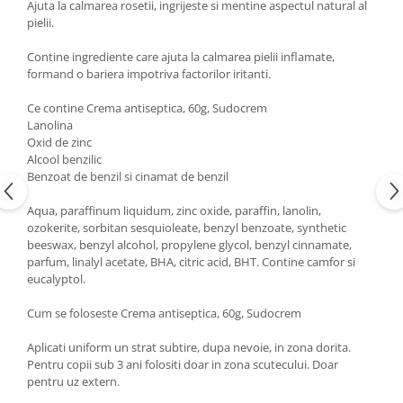
Ajuta la calmarea rosetii, ingrijeste si mentine aspectul natural al
pielii.
Contine ingrediente care ajuta la calmarea pielii inflamate,
formand o bariera impotriva factorilor iritanti.
Ce contine Crema antiseptica, 60g, Sudocrem
Lanolina
Oxid de zinc
Alcool benzilic
Benzoat de benzil si cinamat de benzil
Aqua, paraffinum liquidum, zinc oxide, paraffin, lanolin,
ozokerite, sorbitan sesquioleate, benzyl benzoate, synthetic
beeswax, benzyl alcohol, propylene glycol, benzyl cinnamate,
parfum, linalyl acetate, BHA, citric acid, BHT. Contine camfor si
eucalyptol.
Cum se foloseste Crema antiseptica, 60g, Sudocrem
Aplicati uniform un strat subtire, dupa nevoie, in zona dorita.
Pentru copii sub 3 ani folositi doar in zona scutecului. Doar
pentru uz extern.