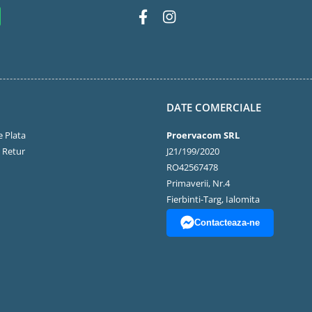
DATE COMERCIALE
 Plata
Proervacom SRL
e Retur
J21/199/2020
RO42567478
Primaverii, Nr.4
Fierbinti-Targ, Ialomita
Contacteaza-ne