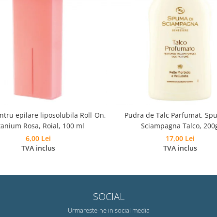
tru epilare liposolubila Roll-On,
Pudra de Talc Parfumat, Sp
tanium Rosa, Roial, 100 ml
Sciampagna Talco, 200
6,00 Lei
17,00 Lei
TVA inclus
TVA inclus
SOCIAL
Urmareste-ne in social media