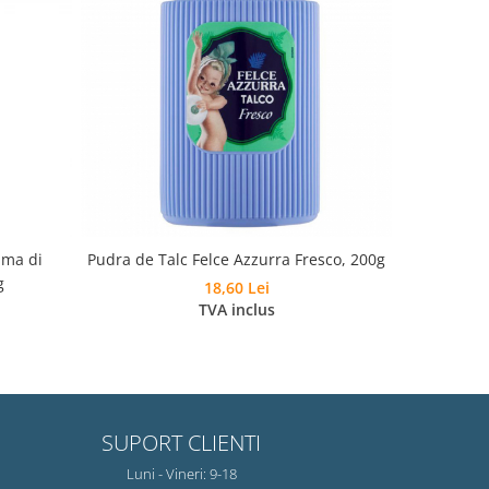
uma di
Pudra de Talc Felce Azzurra Fresco, 200g
Benzi Prof
g
18,60 Lei
TVA inclus
SUPORT CLIENTI
Luni - Vineri: 9-18