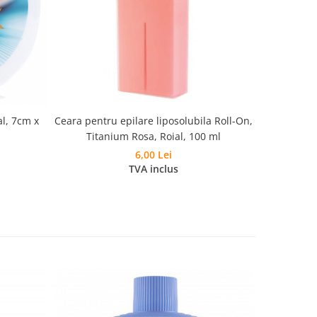
al, 7cm x
Ceara pentru epilare liposolubila Roll-On,
Ceara pentr
Titanium Rosa, Roial, 100 ml
A
6,00 Lei
TVA inclus