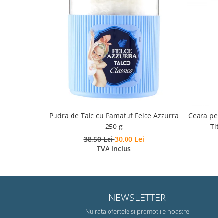
Pudra de Talc cu Pamatuf Felce Azzurra
Ceara pen
250 g
Ti
38,50 Lei
30,00 Lei
TVA inclus
NEWSLETTER
Nu rata ofertele si promotiile noastre