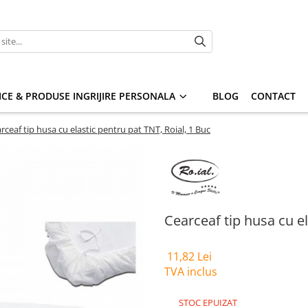
CE & PRODUSE INGRIJIRE PERSONALA
BLOG
CONTACT
rceaf tip husa cu elastic pentru pat TNT, Roial, 1 Buc
Cearceaf tip husa cu el
11,82 Lei
TVA inclus
STOC EPUIZAT