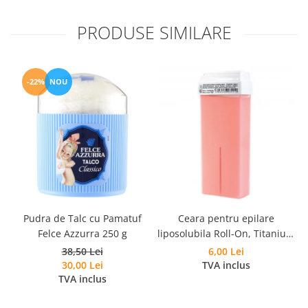
PRODUSE SIMILARE
-22%
NOU
Pudra de Talc cu Pamatuf
Ceara pentru epilare
Felce Azzurra 250 g
liposolubila Roll-On, Titanium
Rosa, Roial, 100 ml
38,50 Lei
6,00 Lei
30,00 Lei
TVA inclus
TVA inclus